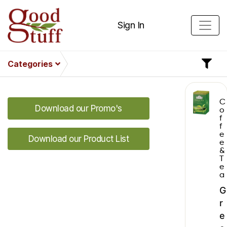
Sign In
Categories
C
Download our Promo's
o
f
f
e
Download our Product List
e
&
T
e
a
G
r
e