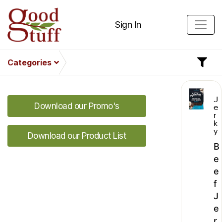
Sign In
Categories
J
Download our Promo's
e
r
k
y
Download our Product List
B
e
e
f
J
e
r