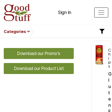
Sign In
Categories
C
Download our Promo's
h
i
p
s
Download our Product List
G
l
u
t
e
n
F