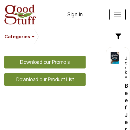
Sign In
Categories
J
Download our Promo's
e
r
k
y
Download our Product List
B
e
e
f
J
e
r