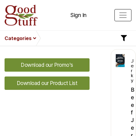
Sign In
Categories
J
Download our Promo's
e
r
k
y
Download our Product List
B
e
e
f
J
e
r