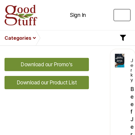
Sign In
Categories
J
Download our Promo's
e
r
k
y
Download our Product List
B
e
e
f
J
e
r