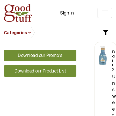
Sign In
Categories
D
Download our Promo's
a
i
r
y
Download our Product List
U
n
s
w
e
e
t