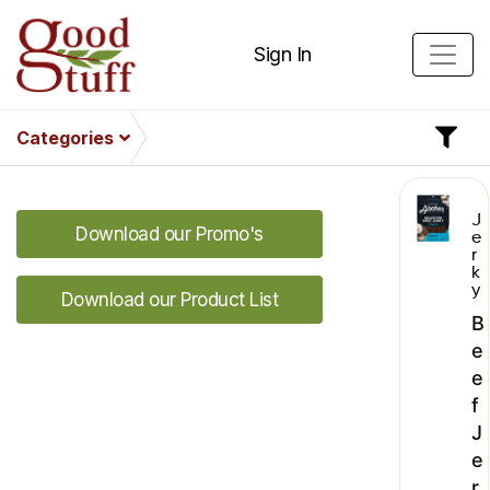
Sign In
Categories
J
Download our Promo's
e
r
k
y
Download our Product List
B
e
e
f
J
e
r