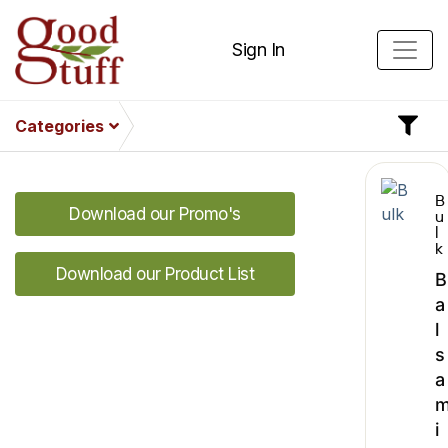
Sign In
Categories
B
Download our Promo's
u
l
k
Download our Product List
B
a
l
s
a
i