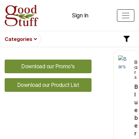
Sign In
Categories
B
Download our Promo's
a
r
s
Download our Product List
B
l
u
e
b
e
r