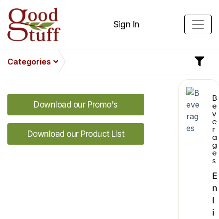
Sign In
Categories
B
Download our Promo's
e
v
e
r
Download our Product List
a
g
e
s
E
n
l
i