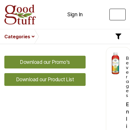
Sign In
Categories
B
Download our Promo's
e
v
e
r
Download our Product List
a
g
e
s
E
n
l
i