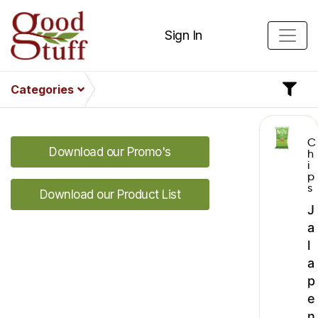
Sign In
Categories
C
Download our Promo's
h
i
p
s
Download our Product List
J
a
l
a
p
e
n