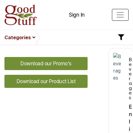
Sign In
Categories
B
Download our Promo's
e
v
e
r
Download our Product List
a
g
e
s
E
n
l
i