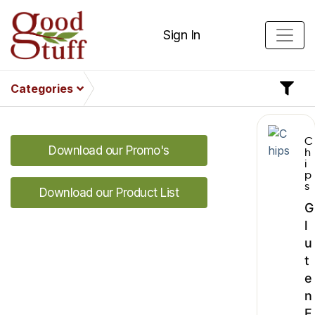
Sign In
Categories
C
Download our Promo's
h
i
p
s
Download our Product List
G
l
u
t
e
n
F