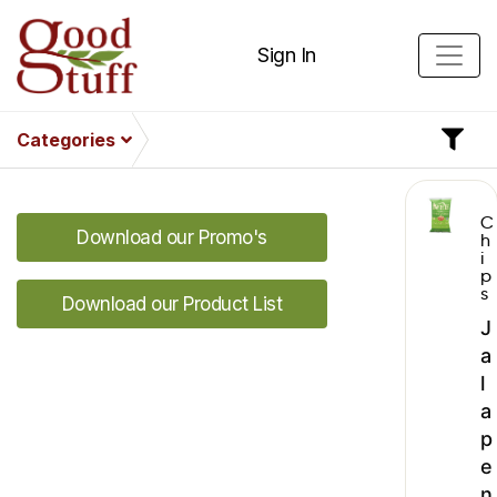
Sign In
Categories
C
Download our Promo's
h
i
p
s
Download our Product List
J
a
l
a
p
e
n