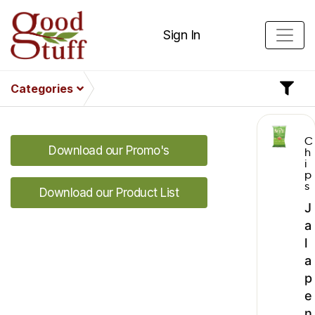
Sign In
Categories
C
Download our Promo's
h
i
p
s
Download our Product List
J
a
l
a
p
e
n