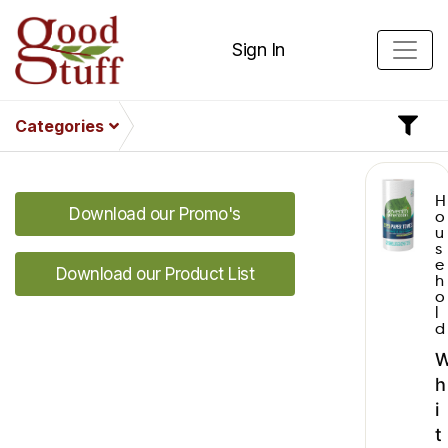
Sign In
Categories
H
Download our Promo's
o
u
s
e
Download our Product List
h
o
l
d
h
i
t