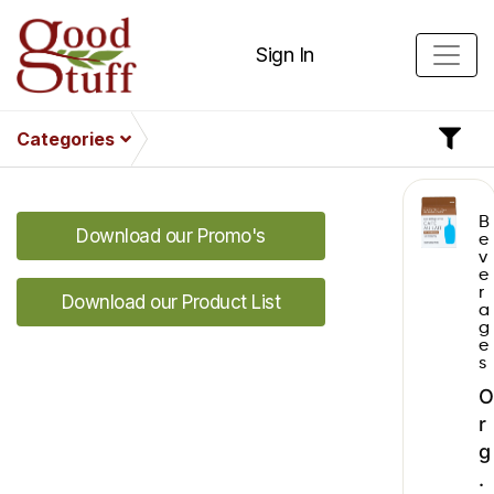
Sign In
Categories
B
Download our Promo's
e
v
e
r
Download our Product List
a
g
e
s
O
r
g
.