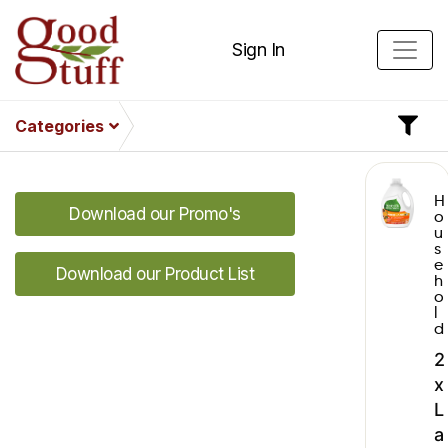
Sign In
Categories
H
Download our Promo's
o
u
s
e
Download our Product List
h
o
l
d
2
x
L
a