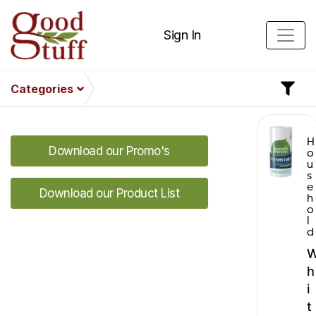
Sign In
Categories
H
Download our Promo's
o
u
s
e
Download our Product List
h
o
l
d
h
i
t