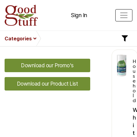
Sign In
Categories
H
Download our Promo's
o
u
s
e
Download our Product List
h
o
l
d
h
i
t