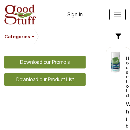
Sign In
Categories
H
Download our Promo's
o
u
s
e
Download our Product List
h
o
l
d
h
i
t