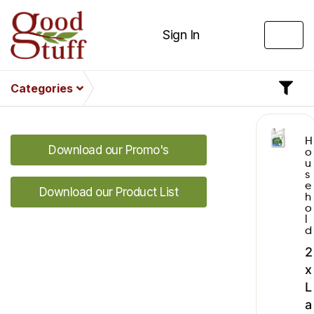
Sign In
Categories
H
Download our Promo's
o
u
s
e
Download our Product List
h
o
l
d
2
x
L
a