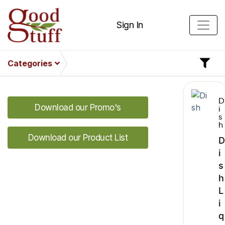
Sign In
Categories
D
Download our Promo's
i
s
h
Download our Product List
D
i
s
h
L
i
q