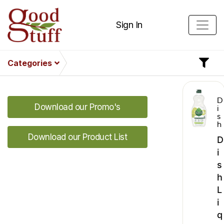
Sign In
Categories
D
Download our Promo's
i
s
h
Download our Product List
D
i
s
h
L
i
q