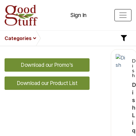
Sign In
Categories
D
Download our Promo's
i
s
h
Download our Product List
D
i
s
h
L
i
q