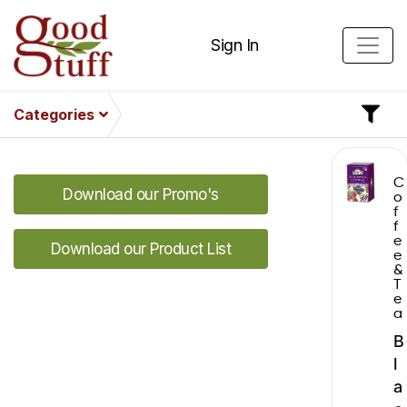
Sign In
Categories
C
Download our Promo's
o
f
f
e
Download our Product List
e
&
T
e
a
B
l
a