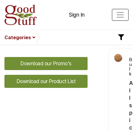
Sign In
Categories
B
Download our Promo's
u
l
k
Download our Product List
A
l
l
s
p
i
c