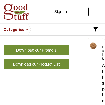
Sign In
Categories
B
Download our Promo's
u
l
k
Download our Product List
A
l
l
s
p
i
c