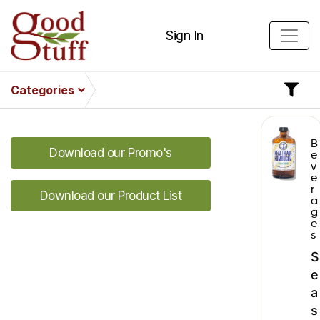
Sign In
Categories
B
Download our Promo's
e
v
e
r
Download our Product List
a
g
e
s
S
e
a
s