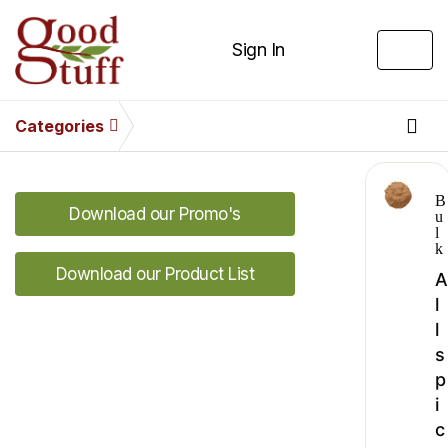
Sign In
Categories
B
Download our Promo's
u
l
k
Download our Product List
A
l
l
s
p
i
c