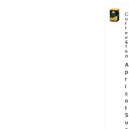
C
o
f
f
e
e
&
T
e
a
A
p
r
i
c
o
t
S
u