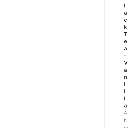
l
a
c
k
T
e
a
-
V
a
n
i
l
l
a
A
h
m