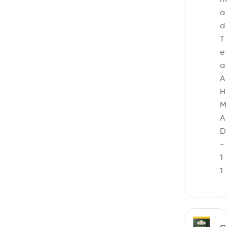
a
d
T
e
a
A
H
M
A
D
-
1
1