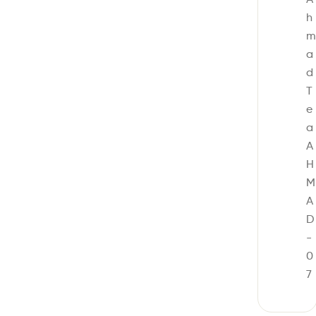
h
m
a
d
T
e
a
A
H
M
A
D
-
0
7