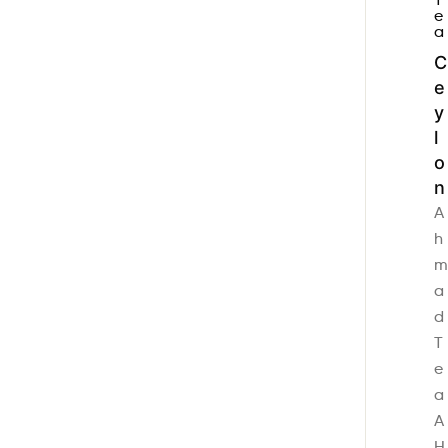
e
a
C
e
y
l
o
n
A
h
m
a
d
T
e
a
A
H