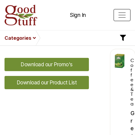
Sign In
Categories
C
Download our Promo's
o
f
f
e
Download our Product List
e
&
T
e
a
G
r
e