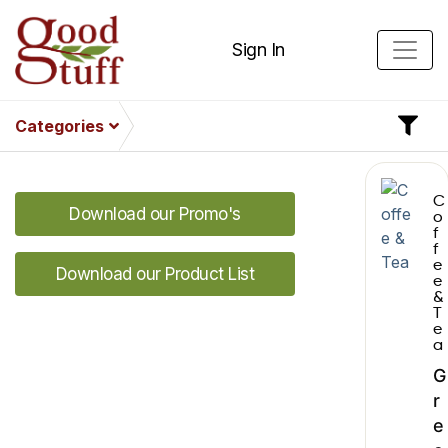
Sign In
Categories
C
Download our Promo's
o
f
f
e
Download our Product List
e
&
T
e
a
G
r
e